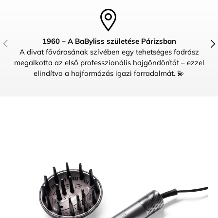
1960 – A BaByliss születése Párizsban
ELŐZŐ
KÖ
A divat fővárosának szívében egy tehetséges fodrász
megalkotta az első professzionális hajgöndörítőt – ezzel
elindítva a hajformázás igazi forradalmát. 💫