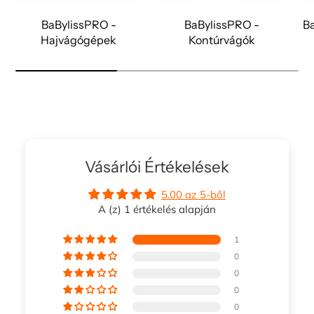
BaBylissPRO -
BaBylissPRO -
Ba
Hajvágógépek
Kontúrvágók
Vásárlói Értékelések
5.00 az 5-ből
A (z) 1 értékelés alapján
1
0
0
0
0