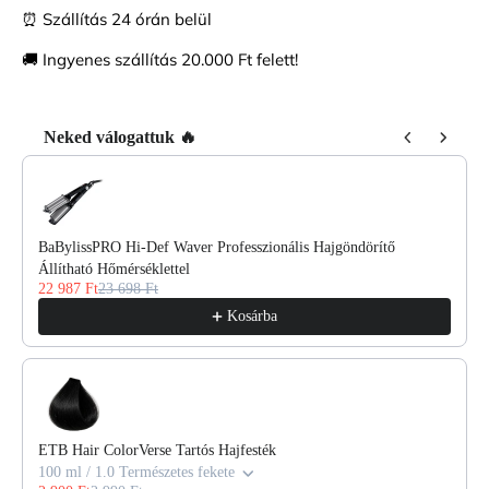
⏰ Szállítás 24 órán belül
🚚 Ingyenes szállítás 20.000 Ft felett!
Neked válogattuk 🔥
Use the Previous and Next buttons to navigate through product reco
BaBylissPRO Hi-Def Waver Professzionális Hajgöndörítő
Állítható Hőmérséklettel
22 987 Ft
23 698 Ft
Kosárba
ETB Hair ColorVerse Tartós Hajfesték
100 ml / 1.0 Természetes fekete