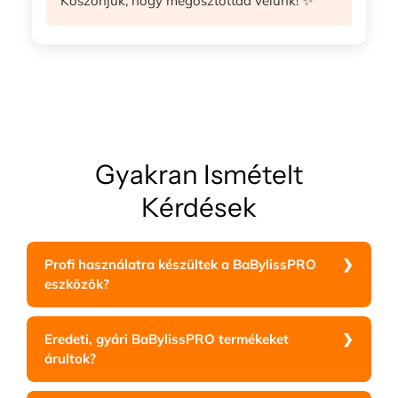
Köszönjük, hogy megosztottad velünk! ✨
Gyakran Ismételt
Kérdések
Profi használatra készültek a BaBylissPRO
eszközök?
Eredeti, gyári BaBylissPRO termékeket
árultok?