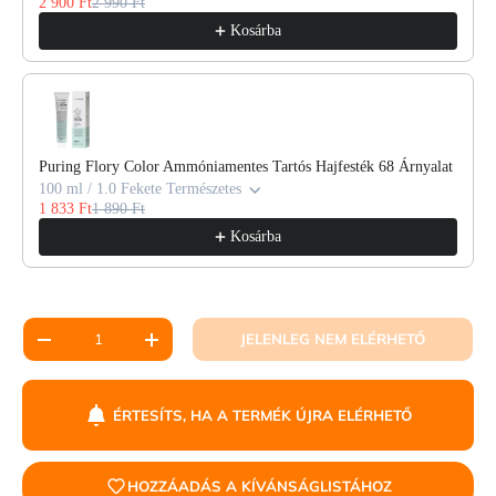
2 900 Ft
2 990 Ft
Kosárba
Puring Flory Color Ammóniamentes Tartós Hajfesték 68 Árnyalat
100 ml / 1.0 Fekete Természetes
1 833 Ft
1 890 Ft
Kosárba
Mennyiség
JELENLEG NEM ELÉRHETŐ
ÉRTESÍTS, HA A TERMÉK ÚJRA ELÉRHETŐ
HOZZÁADÁS A KÍVÁNSÁGLISTÁHOZ