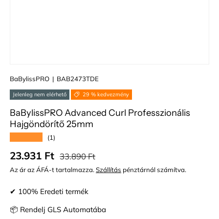
BaBylissPRO
|
BAB2473TDE
Jelenleg nem elérhető
29 % kedvezmény
BaBylissPRO Advanced Curl Professzionális
Hajgöndörítő 25mm
★★★★★
(1)
Normál ár
Eladási ár
23.931 Ft
33.890 Ft
Az ár az ÁFÁ-t tartalmazza.
Szállítás
pénztárnál számítva.
✔ 100% Eredeti termék
📦 Rendelj GLS Automatába