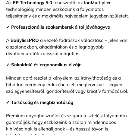
Az
EP Technology 5.0
rendszertől az
IonMultiplier
technológiáig minden eszközünk a folyamatos
teljesítmény és a maximális hajvédelem jegyében született.
✔
Professzionális szakemberek által jóváhagyva
A
BaBylissPRO
a vezető fodrászok választása – jelen van
a szalonokban, akadémiákon és a legnagyobb
divatbemutatók kulisszái mögött is.
Bejelentkezés szükséges
✔
Sokoldalú és ergonomikus dizájn
Jelentkezz be fiókodba, hogy termékeket adj a
kívánságlistádhoz, és megtekinthesd a korábban
Minden apró részlet a kényelem, az irányíthatóság és a
mentett tételeidet.
hibátlan eredmény érdekében lett megtervezve – legyen
Bejelentkezés
szó egyenesítésről, göndörítésről vagy kreatív formázásról.
✔
Tartósság és megbízhatóság
Prémium anyaghasználat és szigorú tesztelési folyamatok
garantálják, hogy eszközeink a szalon mindennapos
kihívásainak is ellenálljanak – és hosszú távon is