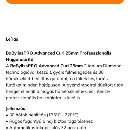
Leírás
BaBylissPRO Advanced Curl 25mm Professzionális
Hajgöndörítő
A
BaBylissPRO Advanced Curl 25mm
Titanium Diamond
technológiával készült, gyors felmelegedés és 30
hőmérséklet-beállítás garantálja a tökéletes, tartós
fürtöket minden hajtípuson. A gyémántporral dúsított titán
henger ellenáll a magas hőmérsékletnek, és intenzív
professzionális használatra is ideális.
Jellemzői:
• 30 hőfok beállítás (135°C - 220°C)
• Rugós fogantyú a haj biztos rögzítéséhez
• Automatikus kikapcsolás 72 perc után