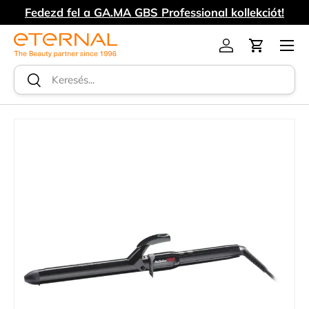
Fedezd fel a GA.MA GBS Professional kollekciót!
UGRÁS A TARTALOMRA
Menü
Log in
Kosár
Keresés
Keresés