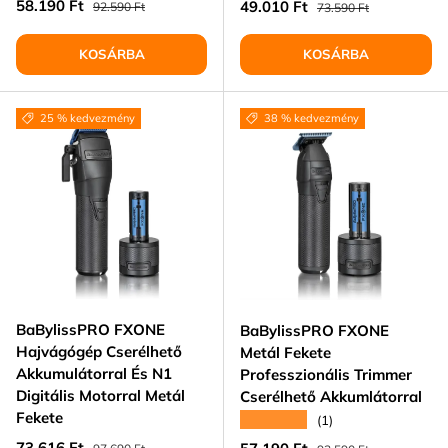
Eladási ár
Normál ár
58.190 Ft
Eladási ár
Normál ár
49.010 Ft
92.590 Ft
73.590 Ft
KOSÁRBA
KOSÁRBA
25 % kedvezmény
38 % kedvezmény
BaBylissPRO FXONE
BaBylissPRO FXONE
Hajvágógép Cserélhető
Metál Fekete
Akkumulátorral És N1
Professzionális Trimmer
Digitális Motorral Metál
Cserélhető Akkumlátorral
Fekete
★★★★★
(1)
Eladási ár
Normál ár
73.616 Ft
Eladási ár
Normál ár