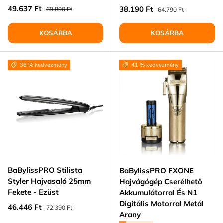
Eladási ár
Normál ár
49.637 Ft
Eladási ár
Normál ár
38.190 Ft
69.890 Ft
64.790 Ft
KOSÁRBA
KOSÁRBA
36 % kedvezmény
41 % kedvezmény
BaBylissPRO Stilista
BaBylissPRO FXONE
Styler Hajvasaló 25mm
Hajvágógép Cserélhető
Fekete - Ezüst
Akkumulátorral És N1
Digitális Motorral Metál
Eladási ár
Normál ár
46.446 Ft
72.390 Ft
Arany