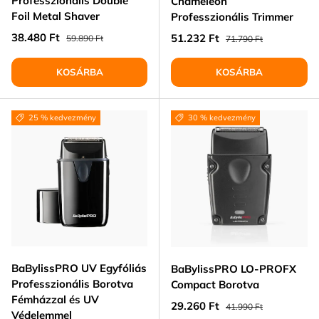
Professzionális Double
Chameleon
Foil Metal Shaver
Professzionális Trimmer
Eladási ár
Normál ár
38.480 Ft
Eladási ár
Normál ár
51.232 Ft
59.890 Ft
71.790 Ft
KOSÁRBA
KOSÁRBA
25 % kedvezmény
30 % kedvezmény
BaBylissPRO UV Egyfóliás
BaBylissPRO LO‑PROFX
Professzionális Borotva
Compact Borotva
Fémházzal és UV
Eladási ár
Normál ár
29.260 Ft
41.990 Ft
Védelemmel