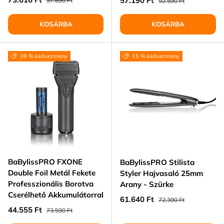
57.190 Ft
97.690 Ft
92.590 Ft
KOSÁRBA
KOSÁRBA
39 % kedvezmény
15 % kedvezmény
BaBylissPRO FXONE
BaBylissPRO Stilista
Double Foil Metál Fekete
Styler Hajvasaló 25mm
Professzionális Borotva
Arany - Szürke
Cserélhető Akkumulátorral
Eladási ár
Normál ár
61.640 Ft
72.390 Ft
Eladási ár
Normál ár
44.555 Ft
73.590 Ft