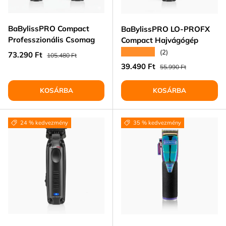
BaBylissPRO Compact
BaBylissPRO LO‑PROFX
Professzionális Csomag
Compact Hajvágógép
★★★★★
(2)
Eladási ár
Normál ár
73.290 Ft
105.480 Ft
Eladási ár
Normál ár
39.490 Ft
55.990 Ft
KOSÁRBA
KOSÁRBA
24 % kedvezmény
35 % kedvezmény