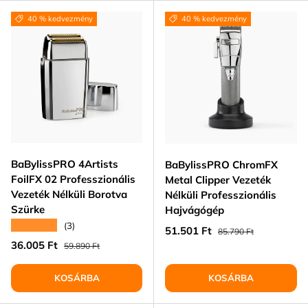
40 % kedvezmény
40 % kedvezmény
BaBylissPRO 4Artists
BaBylissPRO ChromFX
FoilFX 02 Professzionális
Metal Clipper Vezeték
Vezeték Nélküli Borotva
Nélküli Professzionális
Szürke
Hajvágógép
★★★★★
(3)
Eladási ár
Normál ár
51.501 Ft
85.790 Ft
Eladási ár
Normál ár
36.005 Ft
59.890 Ft
KOSÁRBA
KOSÁRBA