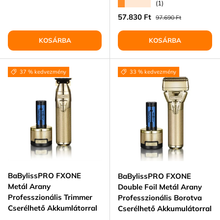
★★★★★
(1)
Eladási ár
Normál ár
57.830 Ft
97.690 Ft
KOSÁRBA
KOSÁRBA
37 % kedvezmény
33 % kedvezmény
BaBylissPRO FXONE
BaBylissPRO FXONE
Metál Arany
Double Foil Metál Arany
Professzionális Trimmer
Professzionális Borotva
Cserélhető Akkumlátorral
Cserélhető Akkumulátorral