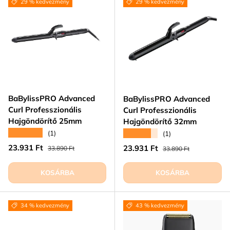
29 % kedvezmény
29 % kedvezmény
BaBylissPRO Advanced
BaBylissPRO Advanced
Curl Professzionális
Curl Professzionális
Hajgöndörítő 25mm
Hajgöndörítő 32mm
★★★★★
★★★★★
(1)
(1)
Eladási ár
Normál ár
23.931 Ft
Eladási ár
Normál ár
23.931 Ft
33.890 Ft
33.890 Ft
KOSÁRBA
KOSÁRBA
34 % kedvezmény
43 % kedvezmény