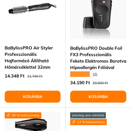
BaBylissPRO Air Styler
BaBylissPRO Double Foil
Professzionális
FX3 Professzionális
Hajformázó Állítható
Fekete Elektromos Borotva
Hőmérséklettel 32mm
Hipoallergén Fóliával
★★★★★
(2)
Eladási ár
Normál ár
14.348 Ft
21.790 Ft
Eladási ár
Normál ár
34.190 Ft
59.890 Ft
KOSÁRBA
KOSÁRBA
39 % kedvezmény
Jelenleg nem elérhető
24 % kedvezmény