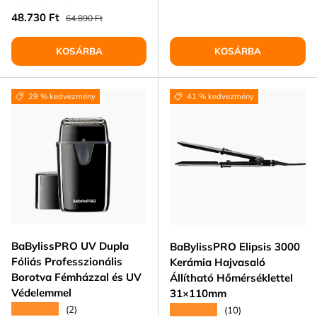
Eladási ár
Normál ár
48.730 Ft
64.890 Ft
KOSÁRBA
KOSÁRBA
29 % kedvezmény
41 % kedvezmény
BaBylissPRO UV Dupla
BaBylissPRO Elipsis 3000
Fóliás Professzionális
Kerámia Hajvasaló
Borotva Fémházzal és UV
Állítható Hőmérséklettel
Védelemmel
31×110mm
★★★★★
★★★★★
(2)
(10)