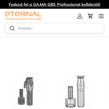
Fedezd fel a GA.MA GBS Professional kollekciót!
UGRÁS A TARTALOMRA
Menü
Log in
Kosár
Keresés
Keresés