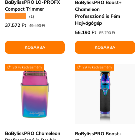
BaBylissPRO LO‑PROFX
BaBylissPRO Boost+
Compact Trimmer
Chameleon
Professzionális Fém
★★★★★
(1)
Hajvágógép
Eladási ár
Normál ár
37.572 Ft
49.490 Ft
Eladási ár
Normál ár
56.190 Ft
85.790 Ft
KOSÁRBA
KOSÁRBA
36 % kedvezmény
29 % kedvezmény
BaBylissPRO Chameleon
BaBylissPRO Boost+