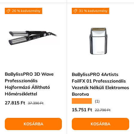
26 % kedvezmény
31 % kedvezmény
BaBylissPRO 3D Wave
BaBylissPRO 4Artists
Professzionális
FoilFX 01 Professzionális
Hajformázó Állítható
Vezeték Nélküli Elektromos
Hőmérséklettel
Borotva
★★★★★
(1)
Eladási ár
Normál ár
27.815 Ft
37.390 Ft
Eladási ár
Normál ár
15.751 Ft
22.790 Ft
KOSÁRBA
KOSÁRBA