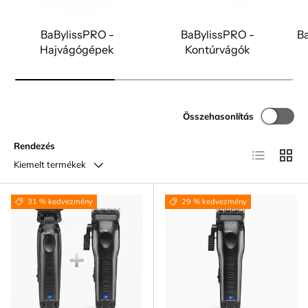
BaBylissPRO -
BaBylissPRO -
Ba
Hajvágógépek
Kontúrvágók
Összehasonlítás
Rendezés
Lista
Rács
Kiemelt termékek
31 % kedvezmény
29 % kedvezmény