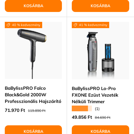
KOSÁRBA
KOSÁRBA
40 % kedvezmény
41 % kedvezmény
BaBylissPRO Falco
BaBylissPRO Lo-Pro
Black&Gold 2000W
FXONE Ezüst Vezeték
Professzionális Hajszárító
Nélküli Trimmer
★★★★★
(1)
Eladási ár
Normál ár
71.970 Ft
119.890 Ft
Eladási ár
Normál ár
49.856 Ft
84.690 Ft
KOSÁRBA
KOSÁRBA