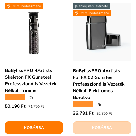
30 % kedvezmény
Jelenleg nem elérhető
39 % kedvezmény
BaBylissPRO 4Artists
BaBylissPRO 4Artists
Skeleton FX Gunsteel
FoilFX 02 Gunsteel
Professzionális Vezeték
Professzionális Vezeték
Nélküli Trimmer
Nélküli Elektromos
Borotva
★★★★★
(2)
★★★★★
(5)
Eladási ár
Normál ár
50.190 Ft
71.790 Ft
Eladási ár
Normál ár
36.781 Ft
59.890 Ft
KOSÁRBA
KOSÁRBA