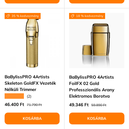
35 % kedvezmény
18 % kedvezmény
BaBylissPRO 4Artists
BaBylissPRO 4Artists
Skeleton GoldFX Vezeték
FoilFX 02 Gold
Nélküli Trimmer
Professzionális Arany
Elektromos Borotva
★★★★★
(2)
Eladási ár
Normál ár
46.400 Ft
Eladási ár
Normál ár
49.346 Ft
71.790 Ft
59.890 Ft
KOSÁRBA
KOSÁRBA