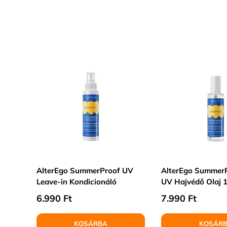
AlterEgo SummerProof UV
AlterEgo SummerP
Leave-in Kondicionáló
UV Hajvédő Olaj 
Normál ár
Normál ár
6.990 Ft
7.990 Ft
KOSÁRBA
KOSÁR