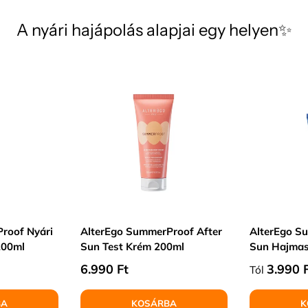
A nyári hajápolás alapjai egy helyen✨
roof Nyári
AlterEgo SummerProof After
AlterEgo S
100ml
Sun Test Krém 200ml
Sun Hajma
Normál ár
Normál á
6.990 Ft
3.990 
Tól
BA
KOSÁRBA
K