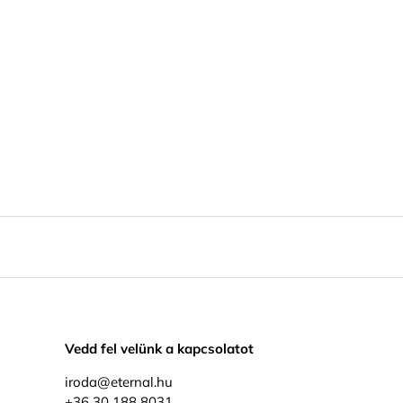
Vedd fel velünk a kapcsolatot
iroda@eternal.hu
+36 30 188 8031