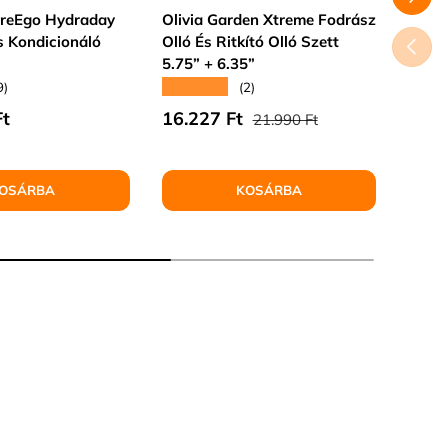
ureEgo Hydraday
Olivia Garden Xtreme Fodrász
ItalW
s Kondicionáló
Olló És Ritkító Olló Szett
Gyant
ELŐZŐ
5.75” + 6.35”
1000
★★★★★
★★★
9)
(2)
Normál ár
r
Eladási ár
Elad
Ft
16.227 Ft
5.65
21.990 Ft
OSÁRBA
KOSÁRBA