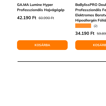
GA.MA Lumine Hyper
BaBylissPRO Doub
Professzionális Hajvágógép
Professzionális F
Elektromos Borot
Normál ár
Eladási ár
42.190 Ft
60.990 Ft
Hipoallergén Fóliá
★★★★★
(2)
Normá
Eladási ár
34.190 Ft
59.89
KOSÁRBA
KOSÁR