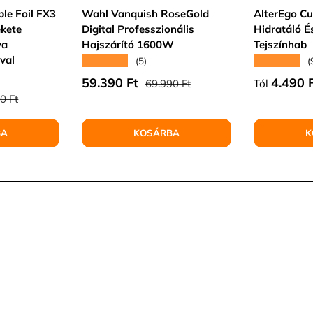
le Foil FX3
Wahl Vanquish RoseGold
AlterEgo C
ekete
Digital Professzionális
Hidratáló É
va
Hajszárító 1600W
Tejszínhab
val
★★★★★
★★★★★
(5)
(
Normál ár
Eladási ár
Normál á
59.390 Ft
4.490 
69.990 Ft
Tól
l ár
0 Ft
BA
KOSÁRBA
K