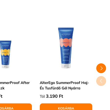
Jelen
KÖVET
ELŐZŐ
ummerProof After
AlterEgo SummerProof Haj-
Alte
szk
És Tusfürdő Gél Nyárra
Stran
r
Normál ár
Norm
Ft
3.190 Ft
4.99
Tól
OSÁRBA
KOSÁRBA