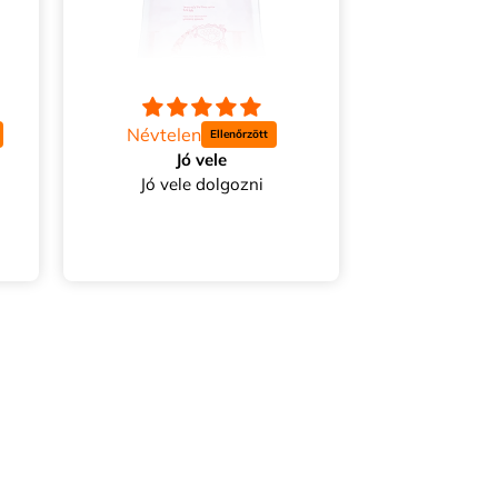
Névtelen
Névtele
Jó vele
Jó mi
Jó vele dolgozni
Jó minőség
viselet,
term