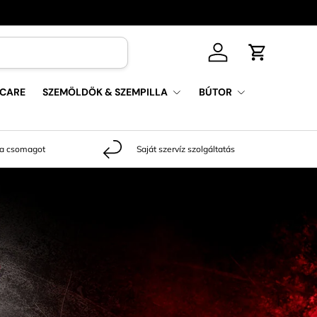
Log in
Kosár
 CARE
SZEMÖLDÖK & SZEMPILLA
BÚTOR
 a csomagot
Saját szervíz szolgáltatás