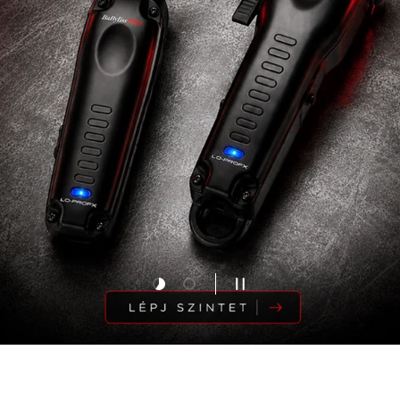
Töltse be a csúszdát 1 nak,-nek 2
Töltse be a csúszdát 2 nak,-nek 2
A DIAVETÍTÉS SZÜNETELTE