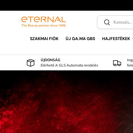
UGRÁS A TARTALOMRA
Keresés
Keresés
SZAKMAI FIÓK
ÚJ GA.MA GBS
HAJFESTÉKEK
ÚJDONSÁG
Ing
Elérhető A GLS Automata rendelés
fel