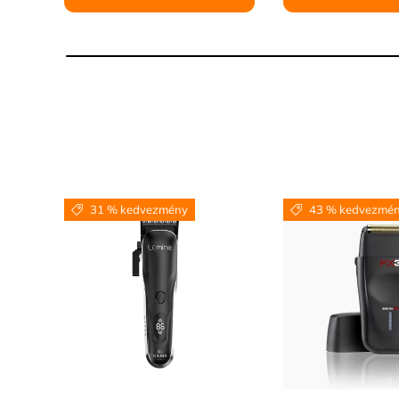
31 % kedvezmény
43 % kedvezmé