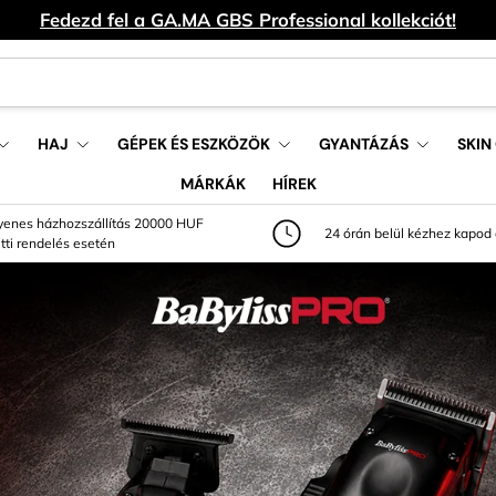
Fedezd fel a GA.MA GBS Professional kollekciót!
HAJ
GÉPEK ÉS ESZKÖZÖK
GYANTÁZÁS
SKIN
MÁRKÁK
HÍREK
yenes házhozszállítás 20000 HUF
24 órán belül kézhez kapod
etti rendelés esetén