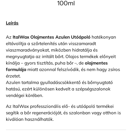
100ml
Leírás
Az
ItalWax Olajmentes Azulen Utóápoló
hatékonyan
eltávolítja a szőrtelenítés után visszamaradt
viaszmaradványokat, miközben hidratálja és
megnyugtatja az irritált bőrt. Olajos termékek előnyeit
kínálja – gyors tisztítás, puha bőr –, de
olajmentes
formulája
miatt azonnal felszívódik, és nem hagy zsíros
érzetet.
Azulen tartalma gyulladáscsökkentő és bőrnyugtató
hatású, ezért különösen kedvelt a szépségszalonok
vendégei körében.
Az ItalWax professzionális elő- és utóápoló termékei
segítik a bőr regenerációját, és szalonban vagy otthon is
kiválóan használhatók.
Bejelentkezés szükséges