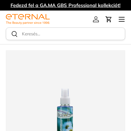
Fedezd fel a GA.MA GBS Professional kollekciót!
UGRÁS A TARTALOMRA
Menü
Log in
Kosár
Keresés
Keresés