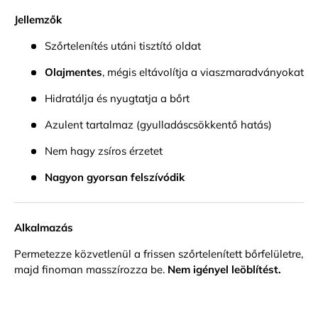
Jelentkezz be fiókodba, hogy termékeket adj a
Jellemzők
kívánságlistádhoz, és megtekinthesd a korábban
Szőrtelenítés utáni tisztító oldat
mentett tételeidet.
Bejelentkezés
Olajmentes
, mégis eltávolítja a viaszmaradványokat
Hidratálja és nyugtatja a bőrt
Azulent tartalmaz (gyulladáscsökkentő hatás)
Nem hagy zsíros érzetet
Nagyon gyorsan felszívódik
Alkalmazás
Permetezze közvetlenül a frissen szőrtelenített bőrfelületre,
majd finoman masszírozza be.
Nem igényel leöblítést.