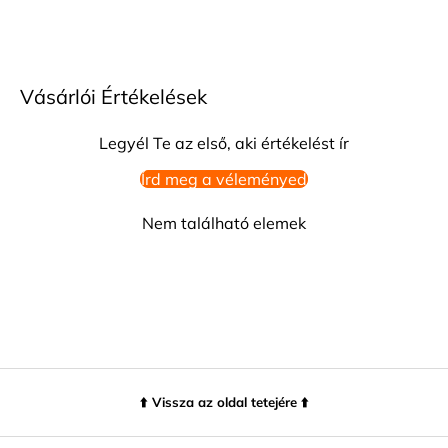
Vásárlói Értékelések
Legyél Te az első, aki értékelést ír
Írd meg a véleményed
Nem található elemek
⬆️ Vissza az oldal tetejére ⬆️