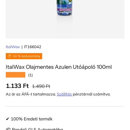
ItalWax
|
IT166042
24 % kedvezmény
ItalWax Olajmentes Azulen Utóápoló 100ml
★★★★★
(1)
Normál ár
Eladási ár
1.133 Ft
1.490 Ft
Az ár az ÁFÁ-t tartalmazza.
Szállítás
pénztárnál számítva.
✔ 100% Eredeti termék
📦 Rendelj GLS Automatába