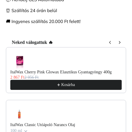
⏰ Szállítás 24 órán belül
🚚 Ingyenes szállítás 20.000 Ft felett!
Neked válogattuk 🔥
Use the Previous and Next buttons to navigate through product reco
ItalWax Cherry Pink Glowax Elasztikus Gyantagyöngy 400g
2 867 Ft
2 956 Ft
Kosárba
ItalWax Classic Utóápoló Narancs Olaj
100 ml