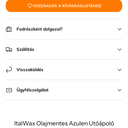
HOZZÁADÁS A KÍVÁNSÁGLISTÁHOZ
Fodrászként dolgozol?
Szállítás
Visszaküldés
Ügyfélszolgálat
ItalWax Olajmentes Azulen Utóápoló