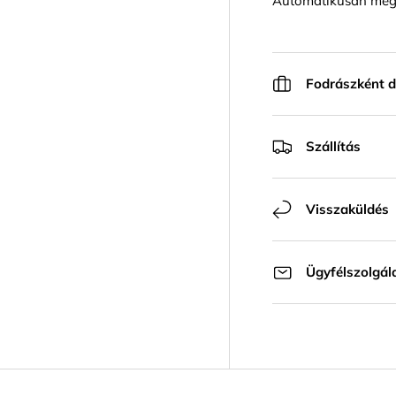
Automatikusan megú
Fodrászként d
Szállítás
Visszaküldés
Ügyfélszolgál