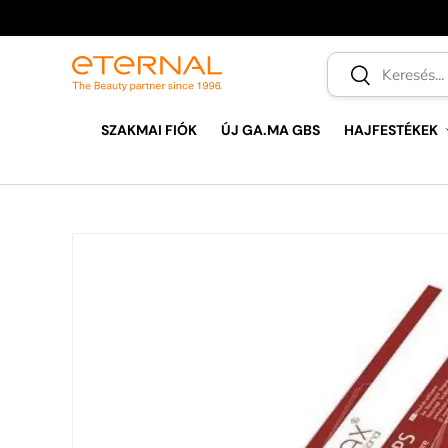
UGRÁS A TARTALOMRA
Keresés
Keresés
SZAKMAI FIÓK
ÚJ GA.MA GBS
HAJFESTÉKEK