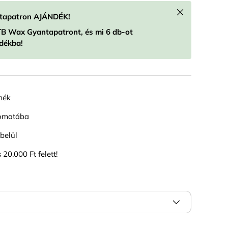
Rakd le
ntapatron AJÁNDÉK!
TB Wax Gyantapatront, és mi 6 db-ot
dékba!
mék
tomatába
belül
 20.000 Ft felett!