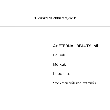
⬆️ Vissza az oldal tetejére ⬆️
Az ETERNAL BEAUTY -ról
Rólunk
Márkák
Kapcsolat
Szakmai fiók regisztrálás