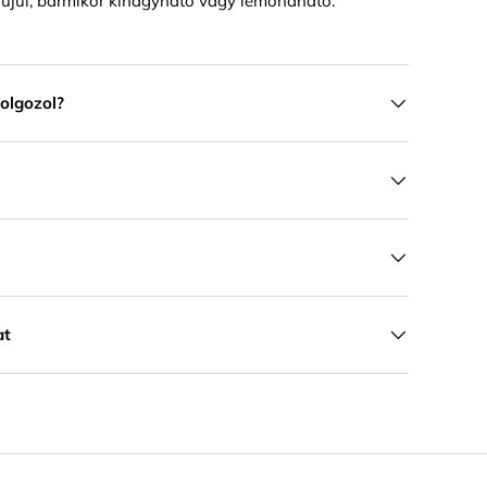
jul, bármikor kihagyható vagy lemondható.
olgozol?
at