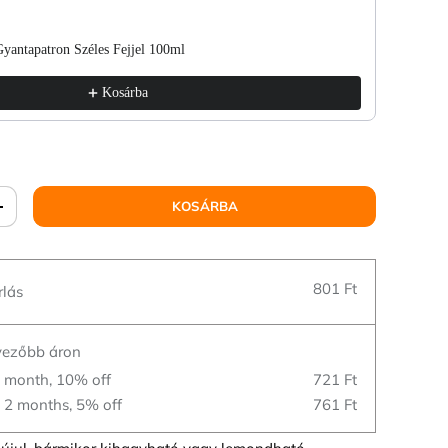
antapatron Széles Fejjel 100ml
ETB Wax
572 Ft
5
Kosárba
KOSÁRBA
801 Ft
rlás
dvezőbb áron
y month, 10% off
721 Ft
y 2 months, 5% off
761 Ft