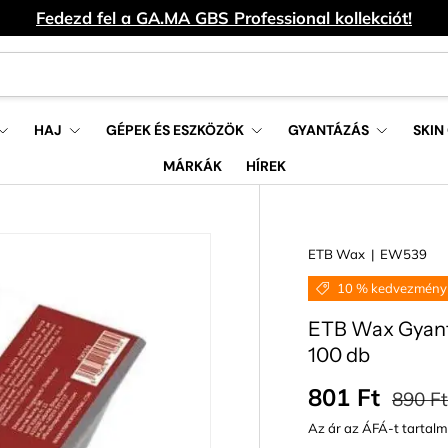
Fedezd fel a GA.MA GBS Professional kollekciót!
HAJ
GÉPEK ÉS ESZKÖZÖK
GYANTÁZÁS
SKIN
MÁRKÁK
HÍREK
ETB Wax
|
EW539
10 % kedvezmény
ETB Wax Gyant
100 db
Eladási ár
Normá
801 Ft
890 Ft
Az ár az ÁFÁ-t tartal