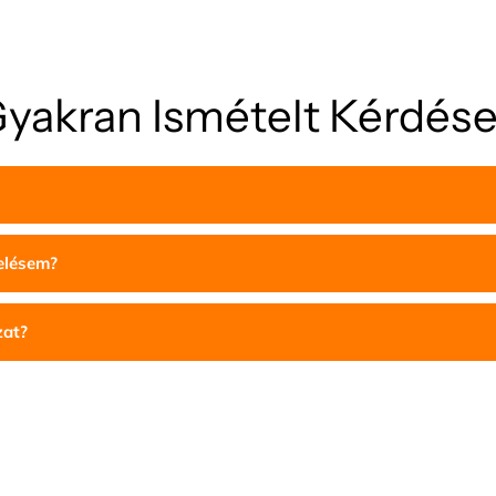
yakran Ismételt Kérdés
delésem?
zat?