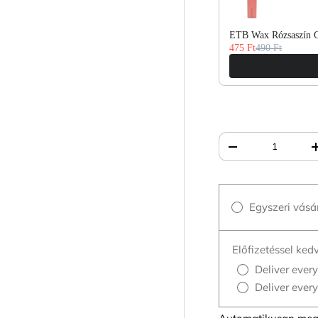
ETB Wax Rózsaszín Gy
475 Ft
490 Ft
Mennyiség
Egyszeri vásá
Előfizetéssel ke
Deliver ever
Deliver ever