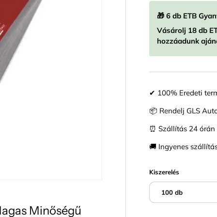
🎁 6 db ETB Gya
Vásárolj 18 db E
hozzáadunk aján
✔ 100% Eredeti ter
📦 Rendelj GLS Au
⏰ Szállítás 24 órán 
🚚 Ingyenes szállítás
Kiszerelés
100 db
Magas Minőségű