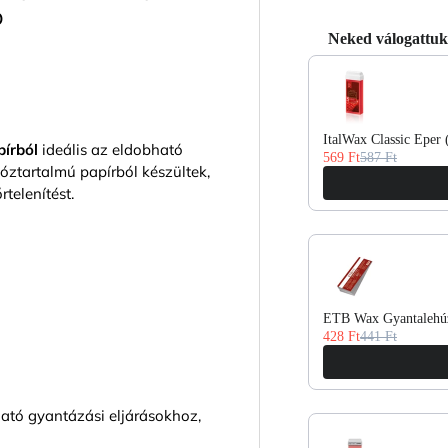
b
Neked válogattuk
Use the Previous and 
ItalWax Classic Eper
pírból
ideális az eldobható
569 Ft
587 Ft
óztartalmú papírból készültek,
telenítést.
ETB Wax Gyantalehúz
428 Ft
441 Ft
ató gyantázási eljárásokhoz,