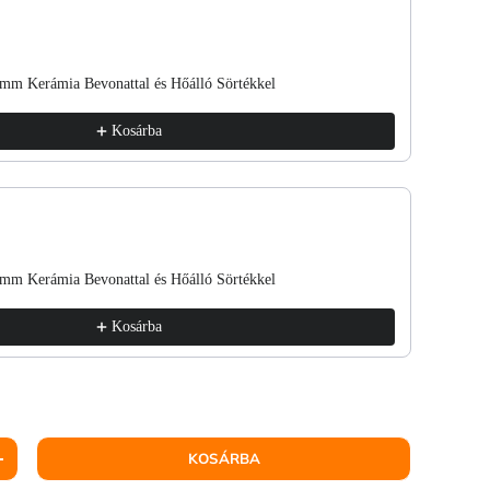
mm Kerámia Bevonattal és Hőálló Sörtékkel
ETB Hai
4 229 F
Kosárba
mm Kerámia Bevonattal és Hőálló Sörtékkel
ETB Hai
4 229 F
Kosárba
KOSÁRBA