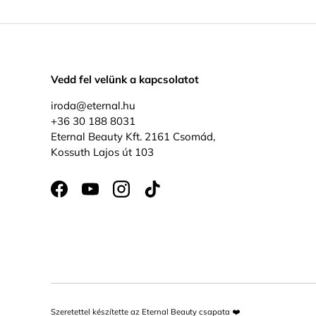
Vedd fel velünk a kapcsolatot
iroda@eternal.hu
+36 30 188 8031
Eternal Beauty Kft. 2161 Csomád,
Kossuth Lajos út 103
Facebook
YouTube
Instagram
TikTok
Szeretettel készítette az Eternal Beauty csapata ❤️