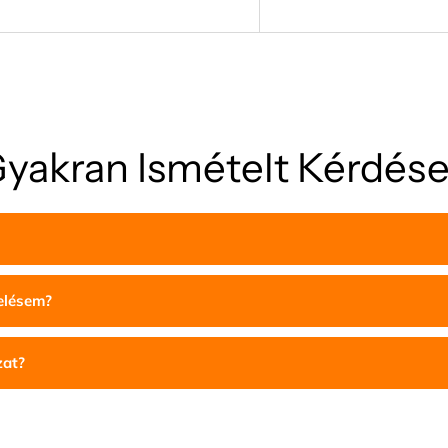
yakran Ismételt Kérdés
delésem?
zat?