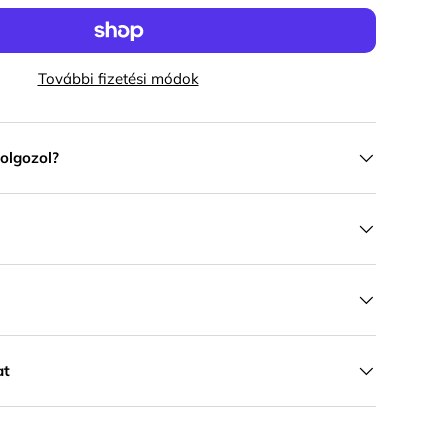
További fizetési módok
olgozol?
at