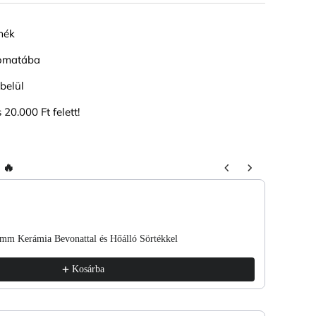
mék
tomatába
belül
 20.000 Ft felett!
 🔥
Next buttons to navigate through product recommendations, or scroll ho
mm Kerámia Bevonattal és Hőálló Sörtékkel
ETB Hai
3 143 F
Kosárba