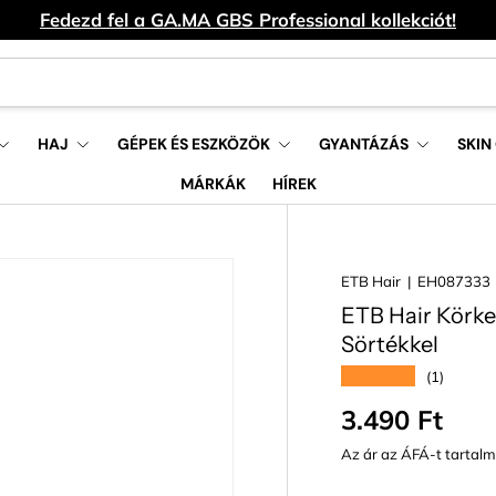
Fedezd fel a GA.MA GBS Professional kollekciót!
HAJ
GÉPEK ÉS ESZKÖZÖK
GYANTÁZÁS
SKIN
MÁRKÁK
HÍREK
ETB Hair
|
EH087333
ETB Hair Körke
Sörtékkel
★★★★★
(1)
Normál ár
3.490 Ft
Az ár az ÁFÁ-t tartal