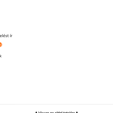
elést ír
d
k
⬆️ Vissza az oldal tetejére ⬆️