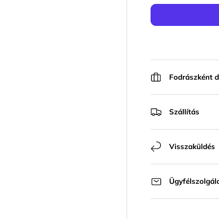
Fodrászként d
Szállítás
Visszaküldés
Ügyfélszolgál