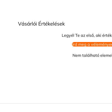
Vásárlói Értékelések
Legyél Te az első, aki érték
Írd meg a véleménye
Nem található eleme