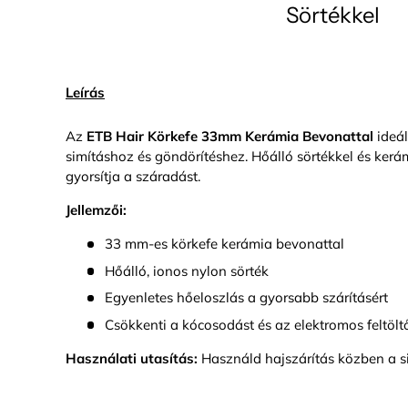
Sörtékkel
Leírás
Az
ETB Hair Körkefe 33mm Kerámia Bevonattal
ideál
simításhoz és göndörítéshez. Hőálló sörtékkel és kerám
gyorsítja a száradást.
Jellemzői:
33 mm-es körkefe kerámia bevonattal
Hőálló, ionos nylon sörték
Egyenletes hőeloszlás a gyorsabb szárításért
Csökkenti a kócosodást és az elektromos feltölt
Használati utasítás:
Használd hajszárítás közben a si