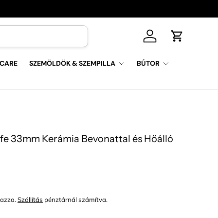
Log in
Kosár
 CARE
SZEMÖLDÖK & SZEMPILLA
BÚTOR
fe 33mm Kerámia Bevonattal és Hőálló
mazza.
Szállítás
pénztárnál számítva.