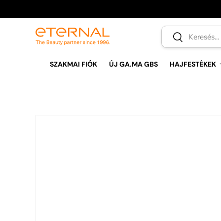
UGRÁS A TARTALOMRA
Keresés
Keresés
SZAKMAI FIÓK
ÚJ GA.MA GBS
HAJFESTÉKEK