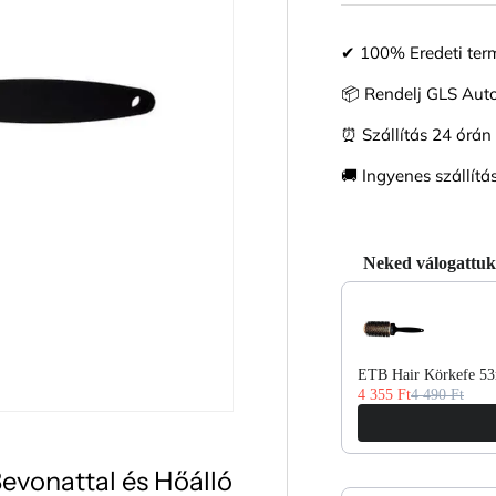
✔ 100% Eredeti ter
📦 Rendelj GLS Au
⏰ Szállítás 24 órán 
🚚 Ingyenes szállítás
Neked válogattuk
Use the Previous and 
ETB Hair Körkefe 53
4 355 Ft
4 490 Ft
vonattal és Hőálló