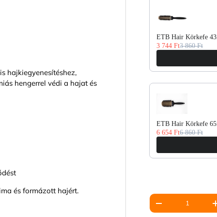
ETB Hair Körkefe 43
3 744 Ft
3 860 Ft
is hajkiegyenesítéshez,
iás hengerrel védi a hajat és
ETB Hair Körkefe 65
6 654 Ft
6 860 Ft
ődést
ma és formázott hajért.
Mennyiség