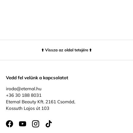
⬆️ Vissza az oldal tetejére ⬆️
Vedd fel velünk a kapcsolatot
iroda@eternal.hu
+36 30 188 8031
Eternal Beauty Kft. 2161 Csomád,
Kossuth Lajos út 103
Facebook
YouTube
Instagram
TikTok