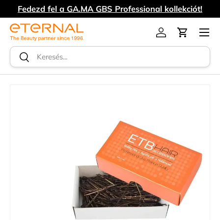
Fedezd fel a GA.MA GBS Professional kollekciót!
UGRÁS A TARTALOMRA
Menü
Log in
Kosár
Keresés
Keresés