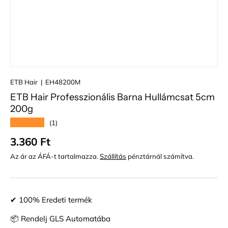
ETB Hair
|
EH48200M
ETB Hair Professzionális Barna Hullámcsat 5cm
200g
★★★★★
(1)
Normál ár
3.360 Ft
Az ár az ÁFÁ-t tartalmazza.
Szállítás
pénztárnál számítva.
✔ 100% Eredeti termék
📦 Rendelj GLS Automatába