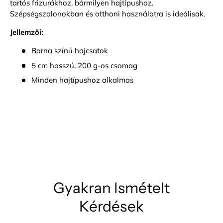
tartós frizurákhoz, bármilyen hajtípushoz.
Szépségszalonokban és otthoni használatra is ideálisak.
Jellemzői:
Barna színű hajcsatok
5 cm hosszú, 200 g-os csomag
Minden hajtípushoz alkalmas
Bejelentkezés szükséges
Jelentkezz be fiókodba, hogy termékeket adj a
Gyakran Ismételt
kívánságlistádhoz, és megtekinthesd a korábban
mentett tételeidet.
Kérdések
Bejelentkezés