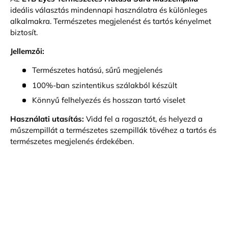
ideális választás mindennapi használatra és különleges
alkalmakra. Természetes megjelenést és tartós kényelmet
biztosít.
Jellemzői:
Természetes hatású, sűrű megjelenés
100%-ban szintentikus szálakból készült
Könnyű felhelyezés és hosszan tartó viselet
Használati utasítás:
Vidd fel a ragasztót, és helyezd a
műszempillát a természetes szempillák tövéhez a tartós és
természetes megjelenés érdekében.
Bejelentkezés szükséges
Jelentkezz be fiókodba, hogy termékeket adj a