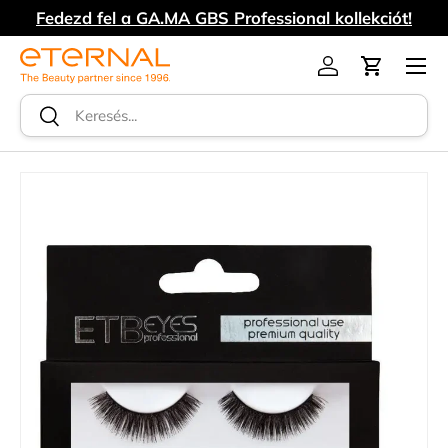
Fedezd fel a GA.MA GBS Professional kollekciót!
UGRÁS A TARTALOMRA
Menü
Log in
Kosár
Keresés
Keresés