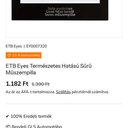
ETB Eyes
|
EY0007320
15 % kedvezmény
ETB Eyes Természetes Hatású Sűrű
Műszempilla
Normál ár
Eladási ár
1.182 Ft
1.390 Ft
Az ár az ÁFÁ-t tartalmazza.
Szállítás
pénztárnál számítva.
✔ 100% Eredeti termék
📦 Rendelj GLS Automatába