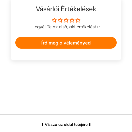
Vásárlói Értékelések
Legyél Te az első, aki értékelést ír
Írd meg a véleményed
⬆️ Vissza az oldal tetejére ⬆️