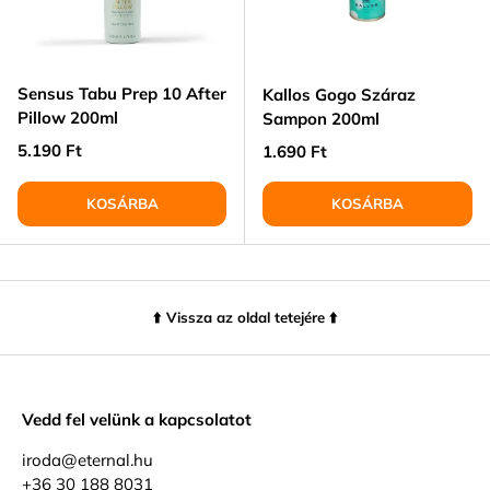
Sensus Tabu Prep 10 After
Kallos Gogo Száraz
Pillow 200ml
Sampon 200ml
Normál ár
5.190 Ft
Normál ár
1.690 Ft
KOSÁRBA
KOSÁRBA
⬆️ Vissza az oldal tetejére ⬆️
Vedd fel velünk a kapcsolatot
iroda@eternal.hu
+36 30 188 8031