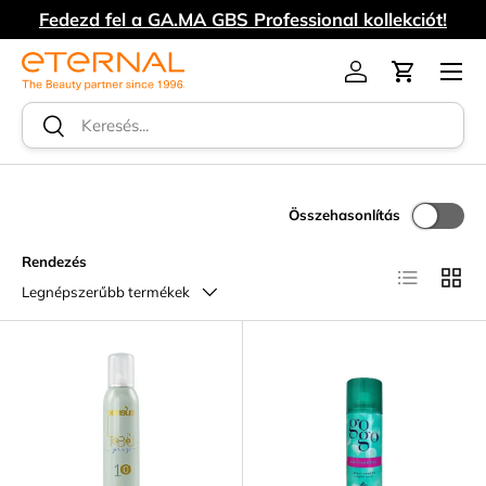
Fedezd fel a GA.MA GBS Professional kollekciót!
UGRÁS A TARTALOMRA
Menü
Log in
Kosár
Keresés
Keresés
Összehasonlítás
Rendezés
Lista
Rács
Legnépszerűbb termékek