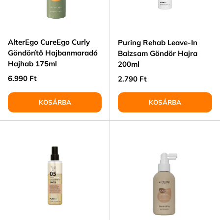
AlterEgo CureEgo Curly
Puring Rehab Leave-In
Göndörítő Hajbanmaradó
Balzsam Göndör Hajra
Hajhab 175ml
200ml
Normál ár
6.990 Ft
Normál ár
2.790 Ft
KOSÁRBA
KOSÁRBA