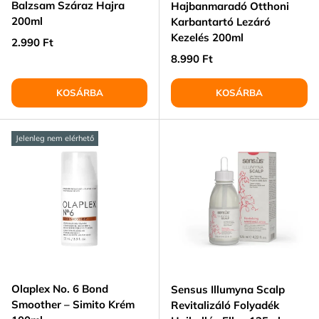
Balzsam Száraz Hajra
Hajbanmaradó Otthoni
200ml
Karbantartó Lezáró
Kezelés 200ml
Normál ár
2.990 Ft
Normál ár
8.990 Ft
KOSÁRBA
KOSÁRBA
Jelenleg nem elérhető
Olaplex No. 6 Bond
Sensus Illumyna Scalp
Smoother – Simito Krém
Revitalizáló Folyadék