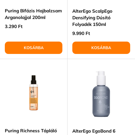
Puring Bifázis Hajbalzsam
AlterEgo ScalpEgo
Arganolajjal 200ml
Densifying Dúsító
Folyadék 150ml
Normál ár
3.290 Ft
Normál ár
9.990 Ft
KOSÁRBA
KOSÁRBA
Puring Richness Tápláló
AlterEgo EgoBond 6