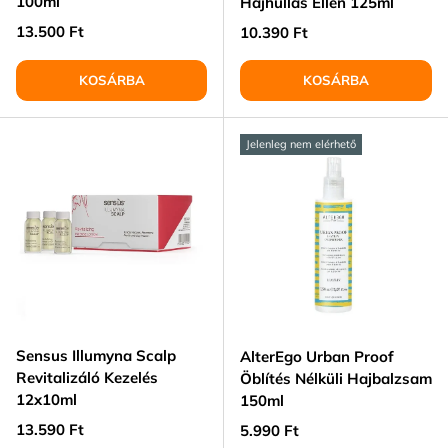
100ml
Hajhullás Ellen 125ml
Normál ár
13.500 Ft
Normál ár
10.390 Ft
KOSÁRBA
KOSÁRBA
Jelenleg nem elérhető
Sensus Illumyna Scalp
AlterEgo Urban Proof
Revitalizáló Kezelés
Öblítés Nélküli Hajbalzsam
12x10ml
150ml
Normál ár
13.590 Ft
Normál ár
5.990 Ft