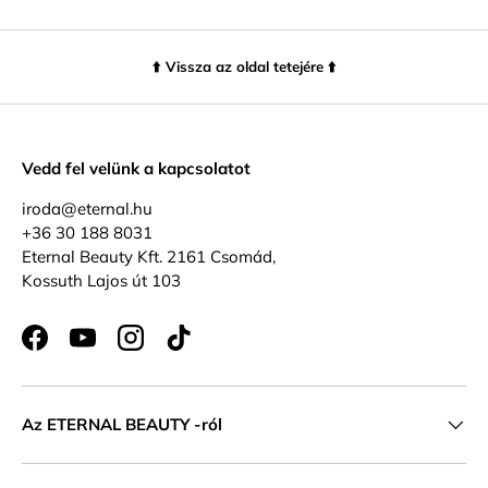
⬆️ Vissza az oldal tetejére ⬆️
Vedd fel velünk a kapcsolatot
iroda@eternal.hu
+36 30 188 8031
Eternal Beauty Kft. 2161 Csomád,
Kossuth Lajos út 103
Facebook
YouTube
Instagram
TikTok
Az ETERNAL BEAUTY -ról