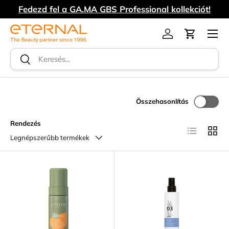
Fedezd fel a GA.MA GBS Professional kollekciót!
UGRÁS A TARTALOMRA
Menü
Log in
Kosár
Keresés
Keresés
Összehasonlítás
Rendezés
Lista
Rács
Legnépszerűbb termékek