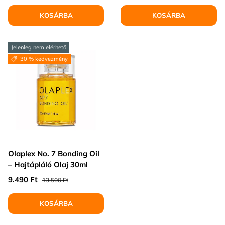
KOSÁRBA
KOSÁRBA
Jelenleg nem elérhető
30 % kedvezmény
Olaplex No. 7 Bonding Oil
– Hajtápláló Olaj 30ml
Eladási ár
Normál ár
9.490 Ft
13.500 Ft
KOSÁRBA