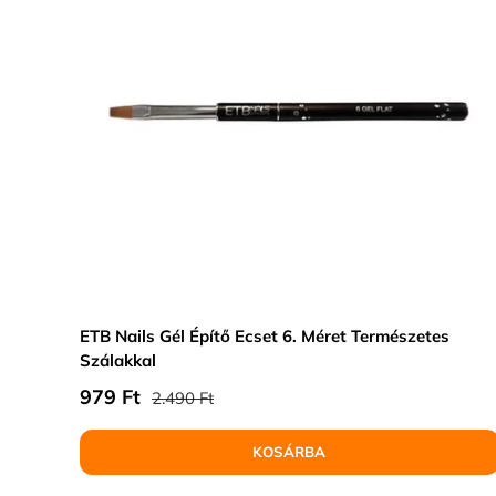
ETB Nails Gél Építő Ecset 6. Méret Természetes
Szálakkal
Normál ár
Eladási ár
979 Ft
2.490 Ft
KOSÁRBA