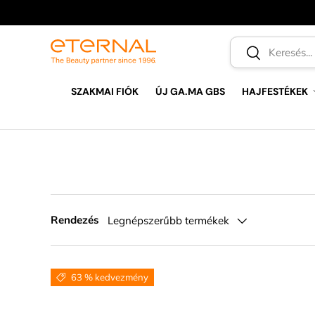
UGRÁS A TARTALOMRA
Keresés
Keresés
SZAKMAI FIÓK
ÚJ GA.MA GBS
HAJFESTÉKEK
Rendezés
Legnépszerűbb termékek
63 % kedvezmény