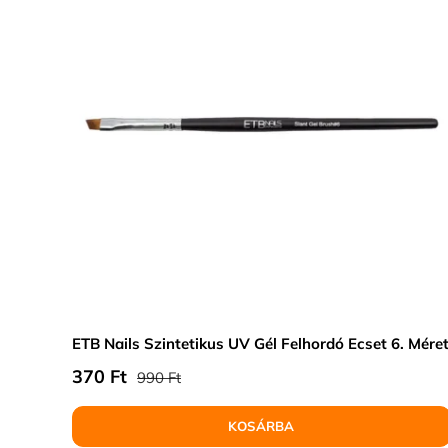
ETB Nails Szintetikus UV Gél Felhordó Ecset 6. Mére
Normál ár
Eladási ár
370 Ft
990 Ft
KOSÁRBA