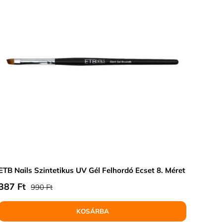
ETB Nails Szintetikus UV Gél Felhordó Ecset 8. Méret
Normál ár
Eladási ár
387 Ft
990 Ft
KOSÁRBA