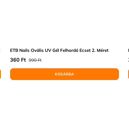
t
ETB Nails Ovális UV Gél Felhordó Ecset 2. Méret
Normál ár
Eladási ár
360 Ft
990 Ft
KOSÁRBA