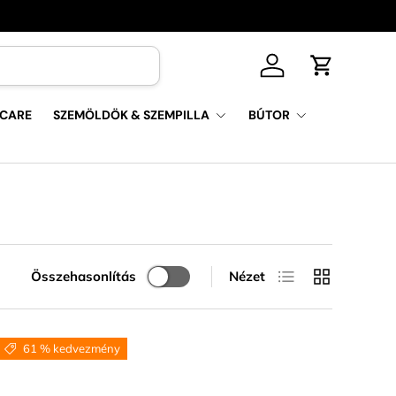
Log in
Kosár
 CARE
SZEMÖLDÖK & SZEMPILLA
BÚTOR
Lista
Rács
Összehasonlítás
Nézet
61 % kedvezmény