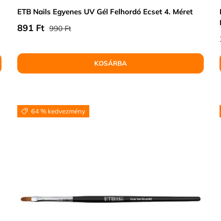
ETB Nails Egyenes UV Gél Felhordó Ecset 4. Méret
Normál ár
Eladási ár
891 Ft
990 Ft
KOSÁRBA
64 % kedvezmény