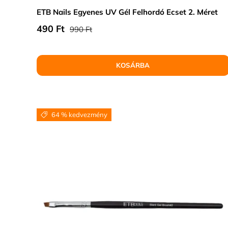
ETB Nails Egyenes UV Gél Felhordó Ecset 2. Méret
Normál ár
Eladási ár
490 Ft
990 Ft
KOSÁRBA
64 % kedvezmény