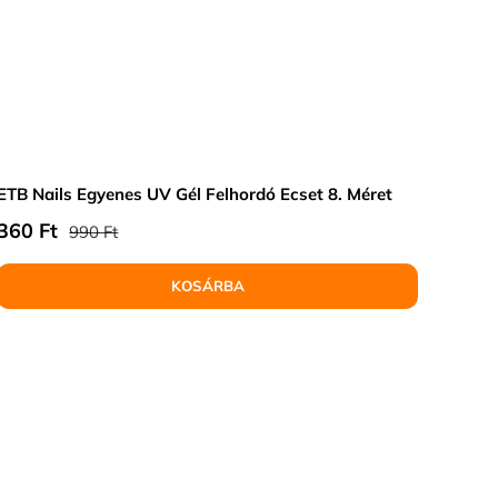
ETB Nails Egyenes UV Gél Felhordó Ecset 8. Méret
Normál ár
Eladási ár
360 Ft
990 Ft
KOSÁRBA