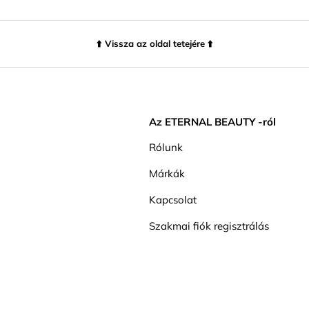
⬆️ Vissza az oldal tetejére ⬆️
Az ETERNAL BEAUTY -ról
Rólunk
Márkák
Kapcsolat
Szakmai fiók regisztrálás