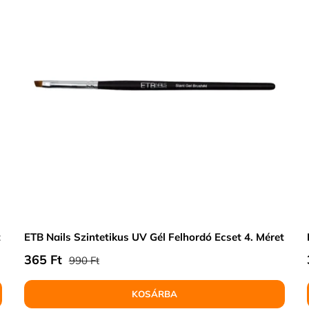
t
ETB Nails Szintetikus UV Gél Felhordó Ecset 4. Méret
Normál ár
Eladási ár
365 Ft
990 Ft
KOSÁRBA