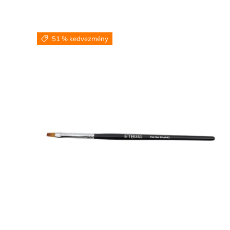
51 % kedvezmény