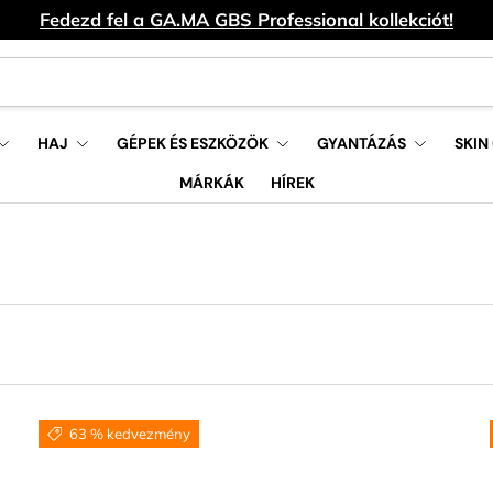
Fedezd fel a GA.MA GBS Professional kollekciót!
HAJ
GÉPEK ÉS ESZKÖZÖK
GYANTÁZÁS
SKIN
MÁRKÁK
HÍREK
63 % kedvezmény