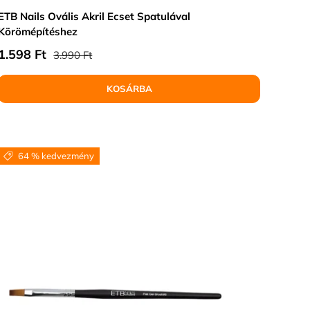
ETB Nails Ovális Akril Ecset Spatulával
Körömépítéshez
Normál ár
Eladási ár
1.598 Ft
3.990 Ft
KOSÁRBA
64 % kedvezmény