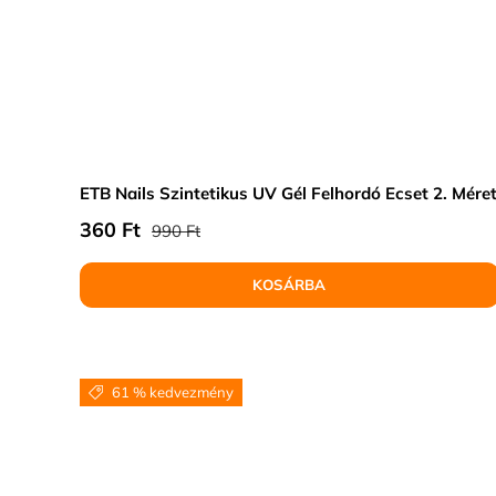
ETB Nails Szintetikus UV Gél Felhordó Ecset 2. Mére
Normál ár
Eladási ár
360 Ft
990 Ft
KOSÁRBA
61 % kedvezmény